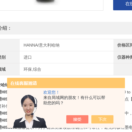
在
介绍：
HANNA/意大利哈纳
价格区
类别
进口
仪器种
领域
环保,综合
302哈纳水质分析仪
I98302
总固体溶解度【TDS】：0.00 to 10.00 ppt(g/L)，温度：0.0 to 50
欢迎您！
来自局域网的朋友！有什么可以帮
I98302
新款外观设计，超大双行屏幕显示，操作便捷，自动识别单点【标准点@25
助您的吗？
度补偿，确保测量高精度数据和测量数据可靠性；
I98302
采用内置温度传感器和两极石墨电极，无论在任何恶劣环境中
I98302
适用于食品饮料、水处理、环境分析等不同行业。
I98302
温馨提示：为了确保测量读数准确性和可靠性，避免两极石墨